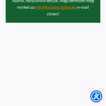
házról, helyszínről kérjük, hogy keressen meg
minket az
info@lullabaratikor.hu
e-mail
címen!