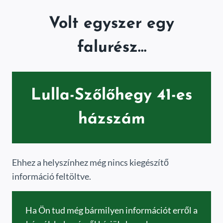
Skip
to
Volt egyszer egy
content
falurész…
Lulla-Szőlőhegy 41-es
házszám
Ehhez a helyszínhez még nincs kiegészítő
információ feltöltve.
Ha Ön tud még bármilyen információt erről a