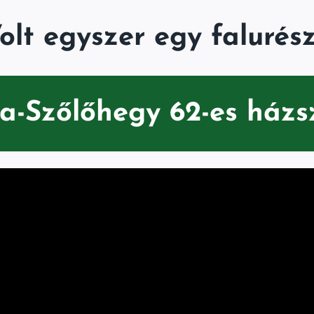
olt egyszer egy falurés
la-Szőlőhegy 62-es ház